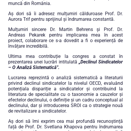
muncă din România.
Aș dori să îi adresez mulțumiri călduroase Prof. Dr.
Aurora Trif pentru sprijinul și îndrumarea constantă.
Mulțumiri sincere Dr. Martin Behrens și Prof. Dr.
Andreas Pekarek pentru implicarea mea în acest
proiect, colaborare ce s-a dovedit a fi o experiență de
învățare incredibilă.
Ultima mea contribuție la congres a constat în
prezentarea unei lucrări intitulată
„Declinul Sindicatelor
– O Analiză Sistematică”.
Lucrarea reprezintă o analiză sistematică a literaturii
privind declinul sindicatelor la nivelul OECD, evaluând
potențiala dispariție a sindicatelor și contribuind la
literatura de specialitate cu o taxonomie a cauzelor și
efectelor declinului, o definiție și un cadru conceptual al
declinului, dar și introducerea SROI ca o strategie nouă
de revitalizare a sindicatelor.
Aș dori să îmi exprim cea mai profundă recunoștință
față de Prof. Dr. Svetlana Khapova pentru îndrumarea