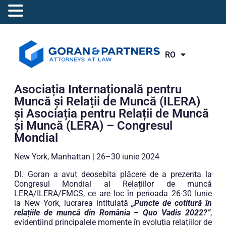
RO
EN
Asociația Internațională pentru
Muncă și Relații de Muncă (ILERA)
și Asociația pentru Relații de Muncă
și Muncă (LERA) – Congresul
Mondial
New York, Manhattan | 26–30 iunie 2024
Dl. Goran a avut deosebita plăcere de a prezenta la
Congresul Mondial al Relațiilor de muncă
LERA/ILERA/FMCS, ce are loc în perioada 26-30 Iunie
la New York, lucrarea intitulată
„Puncte de cotitură în
relațiile de muncă din România – Quo Vadis 2022?”
,
evidențiind principalele momente în evoluția relațiilor de