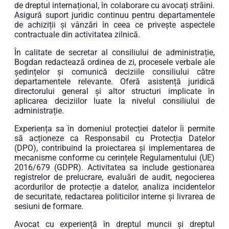
de dreptul internațional, în colaborare cu avocați străini.
Asigură suport juridic continuu pentru departamentele
de achiziții și vânzări în ceea ce privește aspectele
contractuale din activitatea zilnică.
În calitate de secretar al consiliului de administrație,
Bogdan redactează ordinea de zi, procesele verbale ale
ședințelor și comunică deciziile consiliului către
departamentele relevante. Oferă asistență juridică
directorului general și altor structuri implicate în
aplicarea deciziilor luate la nivelul consiliului de
administrație.
Experiența sa în domeniul protecției datelor îi permite
să acționeze ca Responsabil cu Protecția Datelor
(DPO), contribuind la proiectarea și implementarea de
mecanisme conforme cu cerințele Regulamentului (UE)
2016/679 (GDPR). Activitatea sa include gestionarea
registrelor de prelucrare, evaluări de audit, negocierea
acordurilor de protecție a datelor, analiza incidentelor
de securitate, redactarea politicilor interne și livrarea de
sesiuni de formare.
Avocat cu experiență în dreptul muncii și dreptul